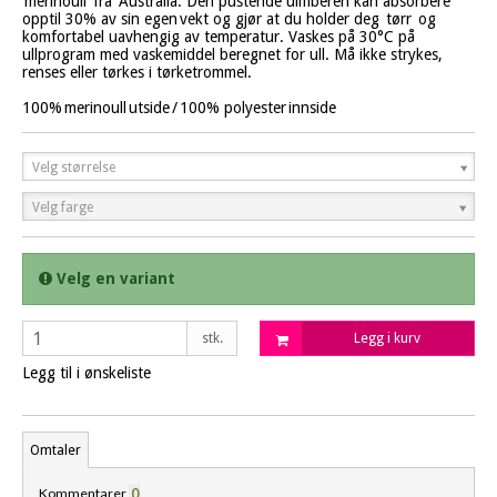
merinoull fra Australia. Den pustende ullfiberen kan absorbere
opptil 30% av sin egen vekt og gjør at du holder deg tørr og
komfortabel uavhengig av temperatur. Vaskes på 30°C på
ullprogram med vaskemiddel beregnet for ull. Må ikke strykes,
renses eller tørkes i tørketrommel.
100% merinoull utside / 100% polyester innside
Velg størrelse
Velg farge
Velg en variant
stk.
Legg i kurv
Legg til i ønskeliste
Omtaler
Kommentarer
0