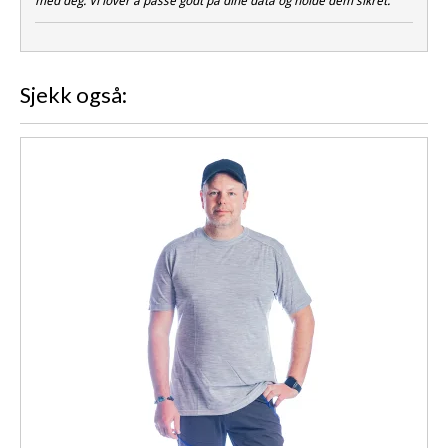
med deg. Vi lover å passe godt på dine data og holde dem sikret.
Sjekk også: