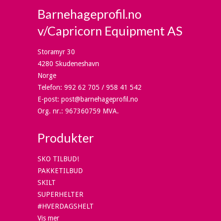
Barnehageprofil.no
v/Capricorn Equipment AS
Storamyr 30
4280 Skudeneshavn
Norge
Telefon
:
992 62 705 / 958 41 542
E-post
:
post@barnehageprofil.no
Org. nr.
:
967360759 MVA.
Produkter
SKO TILBUD!
PAKKETILBUD
SKILT
SUPERHELTER
#HVERDAGSHELT
Vis mer