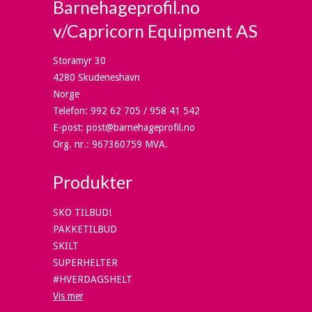
Barnehageprofil.no
v/Capricorn Equipment AS
Storamyr 30
4280 Skudeneshavn
Norge
Telefon
:
992 62 705 / 958 41 542
E-post
:
post@barnehageprofil.no
Org. nr.
:
967360759 MVA.
Produkter
SKO TILBUD!
PAKKETILBUD
SKILT
SUPERHELTER
#HVERDAGSHELT
Vis mer