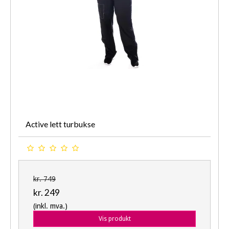
Active lett turbukse
kr. 749
kr. 249
(inkl. mva.)
Vis produkt