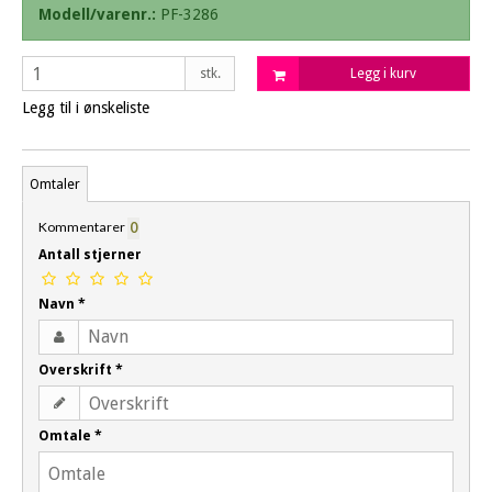
Modell/varenr.:
PF-3286
stk.
Legg i kurv
Legg til i ønskeliste
Omtaler
Kommentarer
0
Antall stjerner
Navn
*
Overskrift
*
Omtale
*