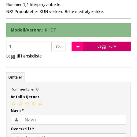
Rommer 1,1 literpingvinbelte.
NB! Produktet er KUN vesken. Belte medfølger ikke.
Modell/varenr.:
KHOF
stk.
Legg i kurv
Legg til i ønskeliste
Omtaler
Kommentarer
0
Antall stjerner
Navn
*
Overskrift
*