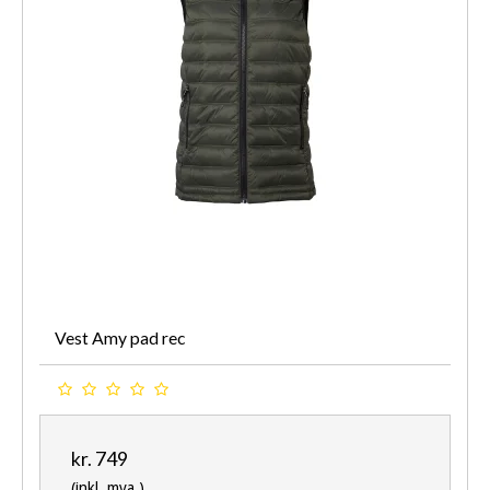
Vest Amy pad rec
kr. 749
(inkl. mva.)