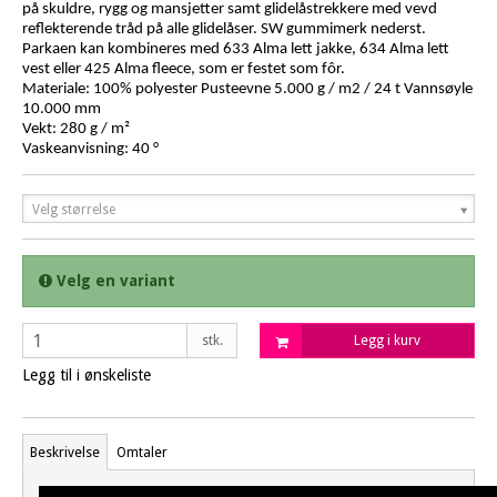
på skuldre, rygg og mansjetter samt glidelåstrekkere med vevd
reflekterende tråd på alle glidelåser. SW gummimerk nederst.
Parkaen kan kombineres med 633 Alma lett jakke, 634 Alma lett
vest eller 425 Alma fleece, som er festet som fôr.
Materiale: 100% polyester Pusteevne 5.000 g / m2 / 24 t Vannsøyle
10.000 mm
Vekt: 280 g / m²
Vaskeanvisning: 40 °
Velg størrelse
Velg en variant
stk.
Legg i kurv
Legg til i ønskeliste
Beskrivelse
Omtaler