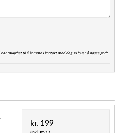
vi har mulighet til å komme i kontakt med deg. Vi lover å passe godt
-
kr. 199
(inkl. mva.)