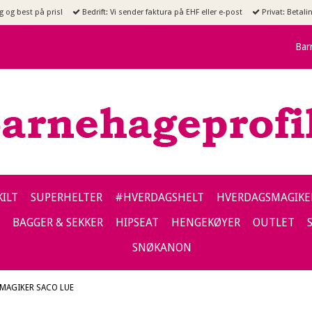
g og best på pris!
Bedrift: Vi sender faktura på EHF eller e-post
Privat: Betalin
Bar
KILT
SUPERHELTER
#HVERDAGSHELT
HVERDAGSMAGIKE
BAGGER & SEKKER
HIPSEAT
HENGEKØYER
OUTLET
SNØKANON
MAGIKER SACO LUE