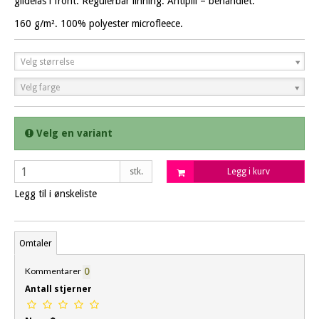
glidelås i front. Regulerbar linning. Antipill – behandlet.
160 g/m². 100% polyester microfleece.
Velg størrelse
Velg farge
Velg en variant
stk.
Legg i kurv
Legg til i ønskeliste
Omtaler
Kommentarer
0
Antall stjerner