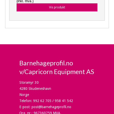
(inkl. mva.)
Vis produkt
Barnehageprofil.no
v/Capricorn Equipment AS
Storamyr 30
4280 Skudeneshavn
Norge
Telefon
:
992 62 705 / 958 41 542
E-post
:
post@barnehageprofil.no
Org. nr.
:
967360759 MVA.