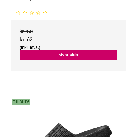
kr. 124
kr. 62
(inkl. mva.)
Vis produkt
TILBUD!