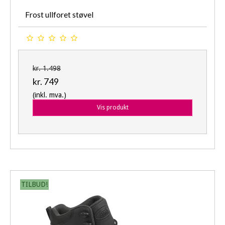
Frost ullforet støvel
kr. 1.498
kr. 749
(inkl. mva.)
Vis produkt
TILBUD!