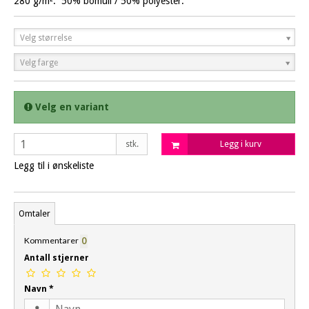
280 g/m². 50% bomull / 50% polyester.
Velg størrelse
Velg farge
Velg en variant
stk.
Legg i kurv
Legg til i ønskeliste
Omtaler
Kommentarer
0
Antall stjerner
Navn
*