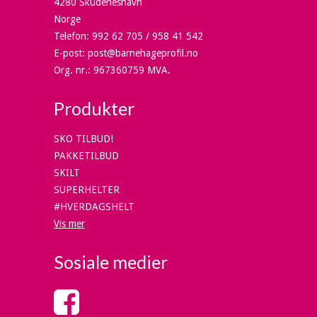
4280 Skudeneshavn
Norge
Telefon
:
992 62 705 / 958 41 542
E-post
:
post@barnehageprofil.no
Org. nr.
:
967360759 MVA.
Produkter
SKO TILBUD!
PAKKETILBUD
SKILT
SUPERHELTER
#HVERDAGSHELT
Vis mer
Sosiale medier