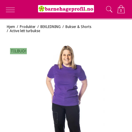
0
Hjem
/
Produkter
/
BEKLEDNING
/
Bukser & Shorts
/
Active lett turbukse
TILBUD!