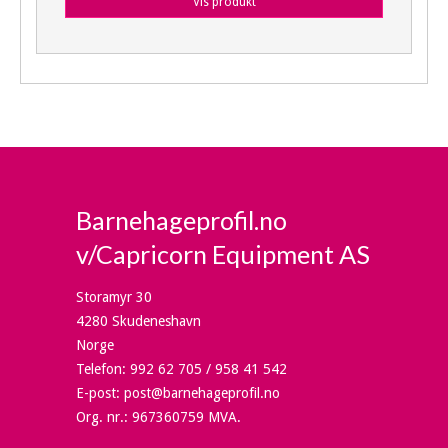
Vis produkt
Barnehageprofil.no
v/Capricorn Equipment AS
Storamyr 30
4280 Skudeneshavn
Norge
Telefon
:
992 62 705 / 958 41 542
E-post
:
post@barnehageprofil.no
Org. nr.
:
967360759 MVA.