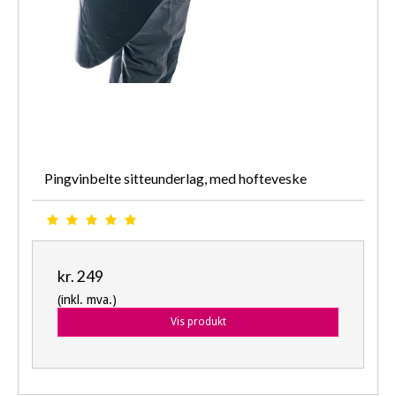
Pingvinbelte sitteunderlag, med hofteveske
kr. 249
(inkl. mva.)
Vis produkt